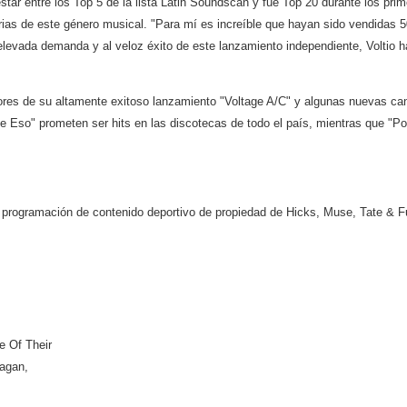
tar entre los Top 5 de la lista Latin Soundscan y fue Top 20 durante los prim
sorias de este género musical. "Para mí es increíble que hayan sido vendidas 5
elevada demanda y al veloz éxito de este lanzamiento independiente, Voltio
ores de su altamente exitoso lanzamiento "Voltage A/C" y algunas nuevas can
Eso" prometen ser hits en las discotecas de todo el país, mientras que "Por 
 programación de contenido deportivo de propiedad de Hicks, Muse, Tate & F
 Of Their
Eagan,