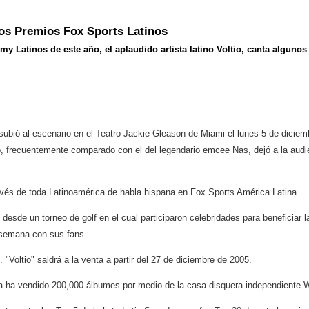
 los Premios Fox Sports Latinos
 Latinos de este año, el aplaudido artista latino Voltio, canta algunos
ino subió al escenario en el Teatro Jackie Gleason de Miami el lunes 5 de dici
ido, frecuentemente comparado con el del legendario emcee Nas, dejó a la aud
avés de toda Latinoamérica de habla hispana en Fox Sports América Latina.
: desde un torneo de golf en el cual participaron celebridades para beneficiar 
e semana con sus fans.
"Voltio" saldrá a la venta a partir del 27 de diciembre de 2005.
fecha ha vendido 200,000 álbumes por medio de la casa disquera independiente 