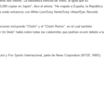
eros dos meses. La naturaleza sencilla de Voltio, al igual que su
0,000 copias en Japón", dice el artista. "He viajado a España, la República
 ha unido esfuerzos con White Lion/Sony Norte/Sony Urban/Epic Records
ciones incluyendo "Chulín" y el "Chulín Remix", en el cual también
Un Dedo" habla sobre todas las catástrofes que podrían ocurrir debido a la
urst y Fox Sports Internacional, parte de News Corporation (NYSE: NWS).