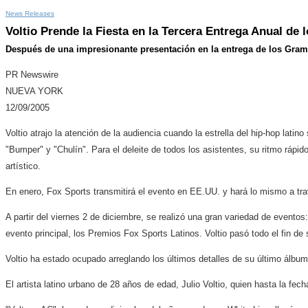
News Releases
Voltio Prende la Fiesta en la Tercera Entrega Anual de
Después de una impresionante presentación en la entrega de los Grammy
PR Newswire
NUEVA YORK
12/09/2005
Voltio atrajo la atención de la audiencia cuando la estrella del hip-hop lat
"Bumper" y "Chulín". Para el deleite de todos los asistentes, su ritmo ráp
artístico.
En enero, Fox Sports transmitirá el evento en EE.UU. y hará lo mismo a tr
A partir del viernes 2 de diciembre, se realizó una gran variedad de eventos
evento principal, los Premios Fox Sports Latinos. Voltio pasó todo el fin d
Voltio ha estado ocupado arreglando los últimos detalles de su último álbum. 
El artista latino urbano de 28 años de edad, Julio Voltio, quien hasta la 