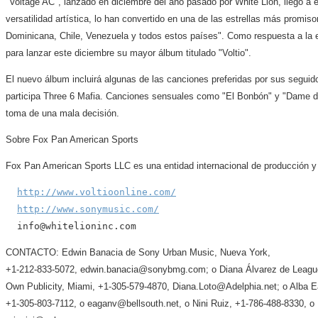
"Voltage AC", lanzado en diciembre del año pasado por White Lion, llegó a es
versatilidad artística, lo han convertido en una de las estrellas más promi
Dominicana, Chile, Venezuela y todos estos países". Como respuesta a la 
para lanzar este diciembre su mayor álbum titulado "Voltio".
El nuevo álbum incluirá algunas de las canciones preferidas por sus seguid
participa Three 6 Mafia. Canciones sensuales como "El Bonbón" y "Dame de 
toma de una mala decisión.
Sobre Fox Pan American Sports
Fox Pan American Sports LLC es una entidad internacional de producción y
http://www.voltioonline.com/
http://www.sonymusic.com/
CONTACTO: Edwin Banacia de Sony Urban Music, Nueva York,
+1-212-833-5072, edwin.banacia@sonybmg.com; o Diana Álvarez de League
Own Publicity, Miami, +1-305-579-4870, Diana.Loto@Adelphia.net; o Alba 
+1-305-803-7112, o eaganv@bellsouth.net, o Nini Ruiz, +1-786-488-8330, o